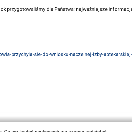
ok przygotowaliśmy dla Państwa: najważniejsze informacje o 
wia-przychyla-sie-do-wniosku-naczelnej-izby-aptekarskiej
ą. Co wg. badań naukowych ma szansę zadziałać.