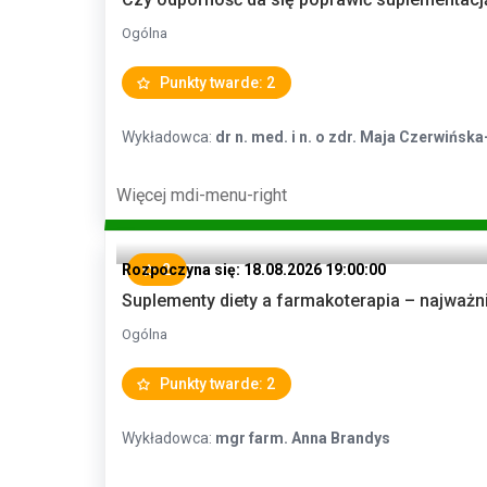
Ogólna
Punkty twarde: 2
Wykładowca:
dr n. med. i n. o zdr. Maja Czerwińs
Więcej
mdi-menu-right
Rozpoczyna się: 18.08.2026 19:00:00
2
Suplementy diety a farmakoterapia – najważni
Ogólna
Punkty twarde: 2
Wykładowca:
mgr farm. Anna Brandys