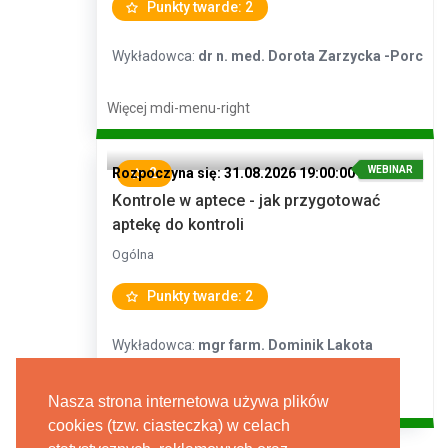
Punkty twarde: 2
Wykładowca:
dr n. med. Dorota Zarzycka -Porc
Więcej
mdi-menu-right
WEBINAR
Rozpoczyna się: 31.08.2026 19:00:00
2
Kontrole w aptece - jak przygotować
aptekę do kontroli
Ogólna
Punkty twarde: 2
Wykładowca:
mgr farm. Dominik Lakota
Więcej
mdi-menu-right
Nasza strona internetowa używa plików
cookies (tzw. ciasteczka) w celach
Więcej szkoleń
mdi-menu-right